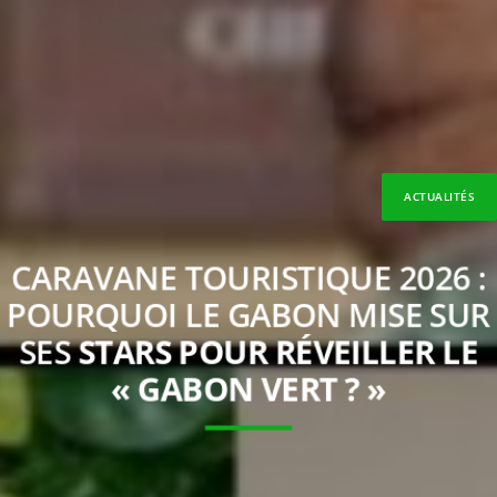
ACTUALITÉS
CARAVANE TOURISTIQUE 2026 :
POURQUOI LE GABON MISE SUR
SES
STARS POUR RÉVEILLER LE
« GABON VERT ? »