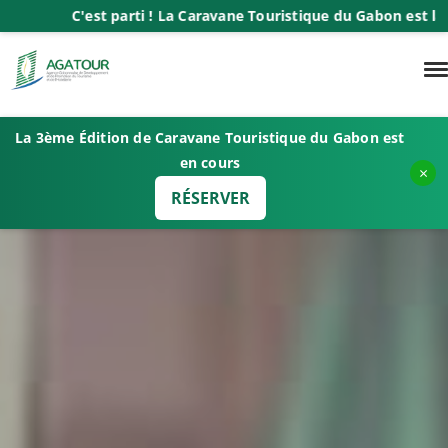
t parti ! La Caravane Touristique du Gabon est lancée
La 3ème Édition de Caravane Touristique du Gabon est
en cours
×
RÉSERVER