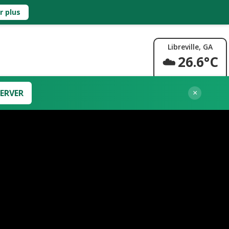
r plus
Libreville, GA
☁️
26.6°C
ERVER
×